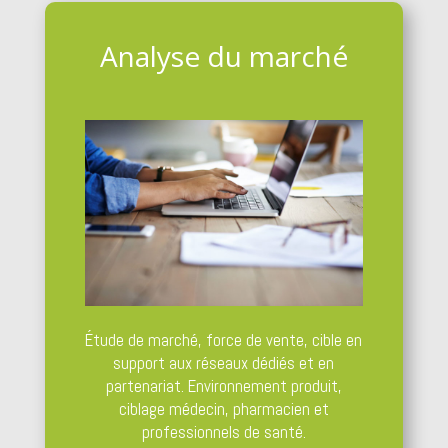
Analyse du marché
Étude de marché, force de vente, cible en
support aux réseaux dédiés et en
partenariat. Environnement produit,
ciblage médecin, pharmacien et
professionnels de santé.